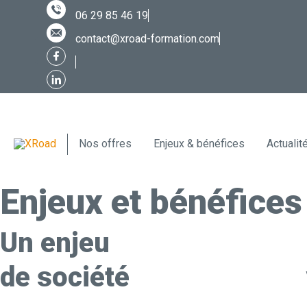
Aller
06 29 85 46 19
au
contenu
contact@xroad-formation.com
Nos offres
Enjeux & bénéfices
Actualit
Enjeux et bénéfices
Un enjeu
de société